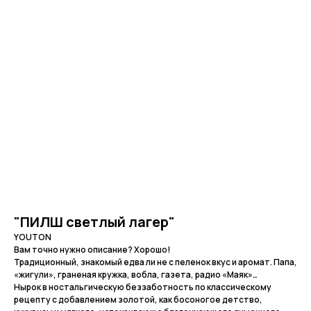
Другие товары
"ПИЛШ светлый лагер"
YOUTON
Вам точно нужно описание? Хорошо!
Традиционный, знакомый едва ли не с пеленок вкус и аромат. Папа,
«жигули», граненая кружка, вобла, газета, радио «Маяк»…
Нырок в ностальгическую беззаботность по классическому
рецепту с добавлением золотой, как босоногое детство,