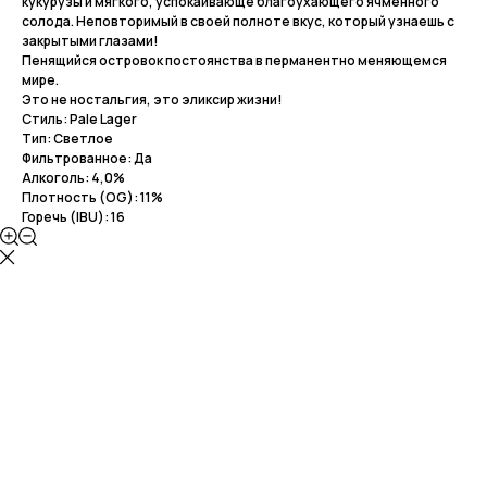
кукурузы и мягкого, успокаивающе благоухающего ячменного
солода. Неповторимый в своей полноте вкус, который узнаешь с
закрытыми глазами!
Пенящийся островок постоянства в перманентно меняющемся
мире.
Это не ностальгия, это эликсир жизни!
Стиль: Pale Lager
Тип: Светлое
Фильтрованное: Да
Алкоголь: 4,0%
Плотность (OG): 11%
Горечь (IBU): 16